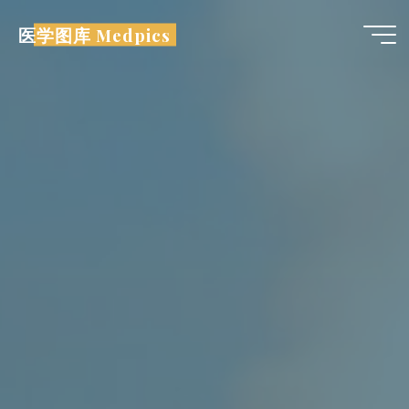
跳
医学图库 Medpics
至
内
容